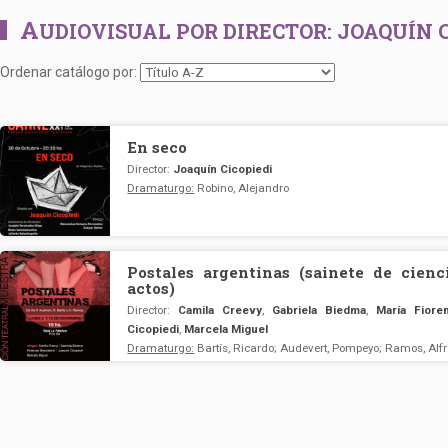
A
UDIOVISUAL POR DIRECTOR:
JOAQUÍN C
Ordenar catálogo por:
En seco
Director:
Joaquín Cicopiedi
Dramaturgo:
Robino, Alejandro
Postales argentinas (sainete de cienc
actos)
Director:
Camila Creevy
,
Gabriela Biedma
,
María Fiore
Cicopiedi
,
Marcela Miguel
Dramaturgo:
Bartís, Ricardo; Audevert, Pompeyo; Ramos, Alf