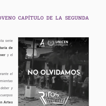
NOVENO CAPÍTULO DE LA SEGUNDA
sta serie
taría de
xver
y el
rante el
amientas
 deber y
 cuerpos
en Artes