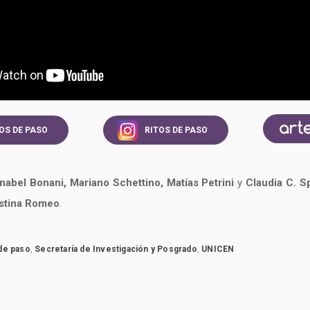
OS DE PASO
RITOS DE PASO
nabel Bonani, Mariano Schettino, Matías Petrini
y
Claudia C. S
stina Romeo
.
de paso
,
Secretaría de Investigación y Posgrado
,
UNICEN