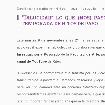
Publicado por
Matias Petrini
el
08.11.2021
10:20 hs.
“D
ILUCIDAR” LO QUE (NOS) P
TEMPORADA DE RITOS DE PASO
Este
martes 9 de noviembre
a las
21 hs.
se estrena 
audiovisual experimental, colectiva y colaborativa qu
Investigación y Posgrado
de la
Facultad de Arte
, p
canal de YouTube
de
Ritos
.
“Dilucidar es un cortometraje que transita por las viol
transcurso de la pandemia. Cercados, desolados y lejos
para ver con claridad ante un gobierno totalitario 
responsabilidad es ayudar en este camino para, algún dí
que no importan tengan justicia”
expresa la directora
Di