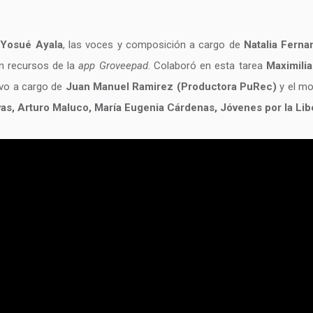
y
Yosué Ayala
, las voces y composición a cargo de
Natalia Fern
n recursos de la
app Groveepad
. Colaboró en esta tarea
Maximilia
vo a cargo de
Juan Manuel Ramirez (Productora PuRec)
y el mo
vas, Arturo Maluco, María Eugenia Cárdenas, Jóvenes por la Li