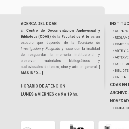
ACERCA DEL CDAB
INSTITU
El
Centro de Documentación Audiovisual y
QUIENES
Biblioteca (CDAB)
de la
Facultad de Arte
es un
REGLAME
espacio que depende de la
Secretaría de
CDAB: 1
Investigación y Posgrado
y nace con la finalidad
ARTE Y 
de resguardar la memoria institucional y
ARTEXVE
preservar materiales bibliográficos y
FACULTA
audiovisuales de teatro, cine y arte en general.
[
BIBLIOT
MÁS INFO... ]
UNICEN
CDAB EN
HORARIO DE ATENCIÓN
ARCHIVO 
LUNES a VIERNES de 9 a 19 hs.
NOVEDAD
CUIDADO