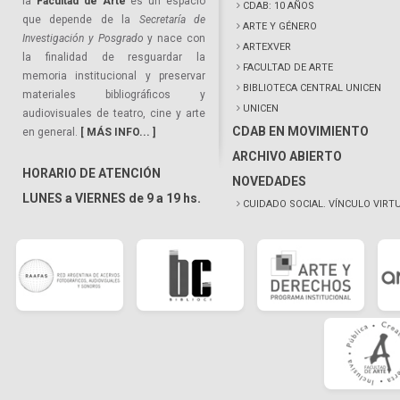
la
Facultad de Arte
es un espacio
CDAB: 10 AÑOS
que depende de la
Secretaría de
ARTE Y GÉNERO
Investigación y Posgrado
y nace con
ARTEXVER
la finalidad de resguardar la
FACULTAD DE ARTE
memoria institucional y preservar
BIBLIOTECA CENTRAL UNICEN
materiales bibliográficos y
UNICEN
audiovisuales de teatro, cine y arte
CDAB EN MOVIMIENTO
en general.
[ MÁS INFO... ]
ARCHIVO ABIERTO
HORARIO DE ATENCIÓN
NOVEDADES
LUNES a VIERNES de 9 a 19 hs.
CUIDADO SOCIAL. VÍNCULO VIRT