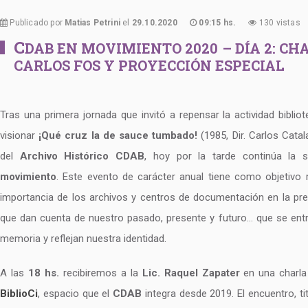
Publicado por
Matias Petrini
el
29.10.2020
09:15 hs.
130 vistas
C
DAB EN MOVIMIENTO 2020 – DÍA 2: CHA
CARLOS FOS Y PROYECCIÓN ESPECIAL
Tras una primera jornada que invitó a repensar la actividad bibli
visionar
¡Qué cruz la de sauce tumbado!
(1985, Dir. Carlos Catal
del
Archivo Histórico CDAB
, hoy por la tarde continúa la
movimiento
. Este evento de carácter anual tiene como objetivo r
importancia de los archivos y centros de documentación en la pre
que dan cuenta de nuestro pasado, presente y futuro… que se entr
memoria y reflejan nuestra identidad.
A las
18 hs.
recibiremos a la
Lic. Raquel Zapater
en una charla
BiblioCi
, espacio que el
CDAB
integra desde 2019. El encuentro, t