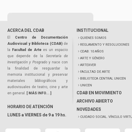
ACERCA DEL CDAB
INSTITUCIONAL
El
Centro de Documentación
QUIENES SOMOS
Audiovisual y Biblioteca (CDAB)
de
REGLAMENTO Y RESOLUCIONES
la
Facultad de Arte
es un espacio
CDAB: 10 AÑOS
que depende de la
Secretaría de
ARTE Y GÉNERO
Investigación y Posgrado
y nace con
ARTEXVER
la finalidad de resguardar la
FACULTAD DE ARTE
memoria institucional y preservar
BIBLIOTECA CENTRAL UNICEN
materiales bibliográficos y
UNICEN
audiovisuales de teatro, cine y arte
CDAB EN MOVIMIENTO
en general.
[ MÁS INFO... ]
ARCHIVO ABIERTO
HORARIO DE ATENCIÓN
NOVEDADES
LUNES a VIERNES de 9 a 19 hs.
CUIDADO SOCIAL. VÍNCULO VIRT