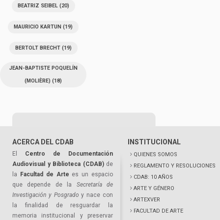
BEATRIZ SEIBEL
(20)
MAURICIO KARTUN
(19)
BERTOLT BRECHT
(19)
JEAN-BAPTISTE POQUELÍN
(MOLIÈRE)
(18)
ACERCA DEL CDAB
INSTITUCIONAL
El
Centro de Documentación
QUIENES SOMOS
Audiovisual y Biblioteca (CDAB)
de
REGLAMENTO Y RESOLUCIONES
la
Facultad de Arte
es un espacio
CDAB: 10 AÑOS
que depende de la
Secretaría de
ARTE Y GÉNERO
Investigación y Posgrado
y nace con
ARTEXVER
la finalidad de resguardar la
FACULTAD DE ARTE
memoria institucional y preservar