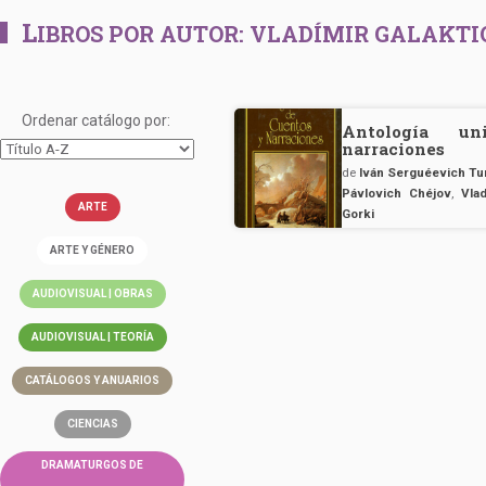
L
IBROS POR AUTOR:
VLADÍMIR GALAKTI
Ordenar catálogo por:
Antología u
narraciones
de
Iván Serguéevich Tu
Pávlovich Chéjov
,
Vla
ARTE
Gorki
ARTE Y GÉNERO
AUDIOVISUAL | OBRAS
AUDIOVISUAL | TEORÍA
CATÁLOGOS Y ANUARIOS
CIENCIAS
DRAMATURGOS DE