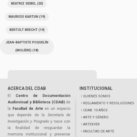
BEATRIZ SEIBEL
(20)
MAURICIO KARTUN
(19)
BERTOLT BRECHT
(19)
JEAN-BAPTISTE POQUELÍN
(MOLIÈRE)
(18)
ACERCA DEL CDAB
INSTITUCIONAL
El
Centro de Documentación
QUIENES SOMOS
Audiovisual y Biblioteca (CDAB)
de
REGLAMENTO Y RESOLUCIONES
la
Facultad de Arte
es un espacio
CDAB: 10 AÑOS
que depende de la
Secretaría de
ARTE Y GÉNERO
Investigación y Posgrado
y nace con
ARTEXVER
la finalidad de resguardar la
FACULTAD DE ARTE
memoria institucional y preservar