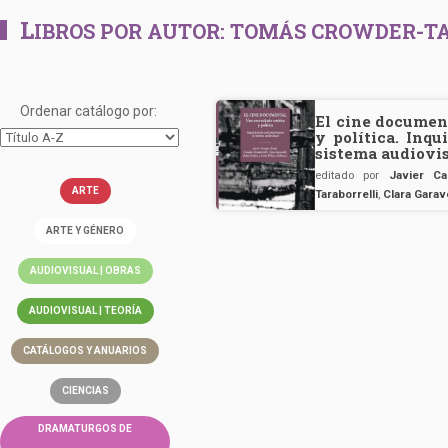
L
IBROS POR AUTOR:
TOMÁS CROWDER-TA
Ordenar catálogo por:
El cine document
y política. Inq
sistema audiovi
editado por
Javier C
ARTE
Taraborrelli
,
Clara Garave
ARTE Y GÉNERO
AUDIOVISUAL | OBRAS
AUDIOVISUAL | TEORÍA
CATÁLOGOS Y ANUARIOS
CIENCIAS
DRAMATURGOS DE