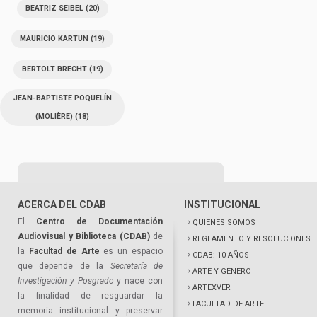
BEATRIZ SEIBEL
(20)
MAURICIO KARTUN
(19)
BERTOLT BRECHT
(19)
JEAN-BAPTISTE POQUELÍN
(MOLIÈRE)
(18)
ACERCA DEL CDAB
INSTITUCIONAL
El
Centro de Documentación
QUIENES SOMOS
Audiovisual y Biblioteca (CDAB)
de
REGLAMENTO Y RESOLUCIONES
la
Facultad de Arte
es un espacio
CDAB: 10 AÑOS
que depende de la
Secretaría de
ARTE Y GÉNERO
Investigación y Posgrado
y nace con
ARTEXVER
la finalidad de resguardar la
FACULTAD DE ARTE
memoria institucional y preservar