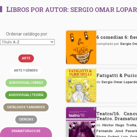
L
IBROS POR AUTOR:
SERGIO OMAR LOPA
Ordenar catálogo por:
6 comedias 6: fi
compilado por
Sergio O
ARTE
ARTE Y GÉNERO
Fatigatti & Puric
de
Sergio Omar Lopard
AUDIOVISUAL | OBRAS
AUDIOVISUAL | TEORÍA
CATÁLOGOS Y ANUARIOS
Teatro/16. Con
Teatro. Dramatur
CIENCIAS
de
Héctor Hugo Trotta
Fernando José Pasarí
DRAMATURGOS DE
Elvira Guitart
,
Luis Qui