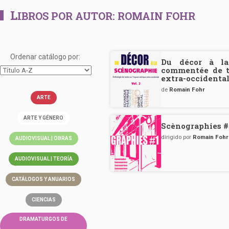
L
IBROS POR AUTOR:
ROMAIN FOHR
Ordenar catálogo por:
Du décor à la 
commentée de te
extra-occidenta
de
Romain Fohr
ARTE
ARTE Y GÉNERO
Scènographies #
dirigido por
Romain Fohr
AUDIOVISUAL | OBRAS
AUDIOVISUAL | TEORÍA
CATÁLOGOS Y ANUARIOS
CIENCIAS
DRAMATURGOS DE