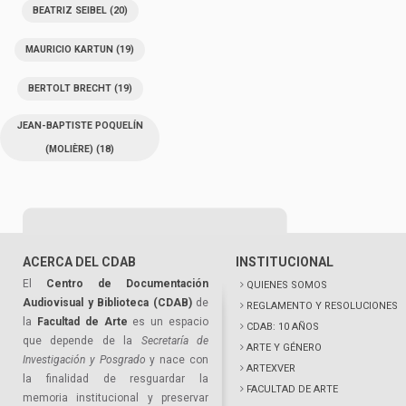
BEATRIZ SEIBEL
(20)
MAURICIO KARTUN
(19)
BERTOLT BRECHT
(19)
JEAN-BAPTISTE POQUELÍN
(MOLIÈRE)
(18)
ACERCA DEL CDAB
INSTITUCIONAL
El
Centro de Documentación
QUIENES SOMOS
Audiovisual y Biblioteca (CDAB)
de
REGLAMENTO Y RESOLUCIONES
la
Facultad de Arte
es un espacio
CDAB: 10 AÑOS
que depende de la
Secretaría de
ARTE Y GÉNERO
Investigación y Posgrado
y nace con
ARTEXVER
la finalidad de resguardar la
FACULTAD DE ARTE
memoria institucional y preservar