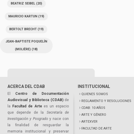
BEATRIZ SEIBEL
(20)
MAURICIO KARTUN
(19)
BERTOLT BRECHT
(19)
JEAN-BAPTISTE POQUELÍN
(MOLIÈRE)
(18)
ACERCA DEL CDAB
INSTITUCIONAL
El
Centro de Documentación
QUIENES SOMOS
Audiovisual y Biblioteca (CDAB)
de
REGLAMENTO Y RESOLUCIONES
la
Facultad de Arte
es un espacio
CDAB: 10 AÑOS
que depende de la
Secretaría de
ARTE Y GÉNERO
Investigación y Posgrado
y nace con
ARTEXVER
la finalidad de resguardar la
FACULTAD DE ARTE
memoria institucional y preservar