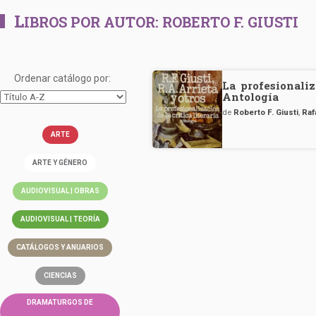
L
IBROS POR AUTOR:
ROBERTO F. GIUSTI
Ordenar catálogo por:
La profesionaliz
Antología
de
Roberto F. Giusti
,
Raf
ARTE
ARTE Y GÉNERO
AUDIOVISUAL | OBRAS
AUDIOVISUAL | TEORÍA
CATÁLOGOS Y ANUARIOS
CIENCIAS
DRAMATURGOS DE