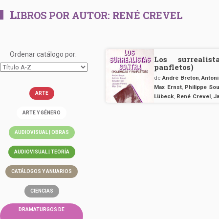
L
IBROS POR AUTOR:
RENÉ CREVEL
Ordenar catálogo por:
Los surrealis
panfletos)
de
André Breton
,
Antoni
Max Ernst
,
Philippe Sou
ARTE
Lübeck
,
René Crevel
,
J
Robert Desnos
,
Yves T
ARTE Y GÉNERO
AUDIOVISUAL | OBRAS
AUDIOVISUAL | TEORÍA
CATÁLOGOS Y ANUARIOS
CIENCIAS
DRAMATURGOS DE