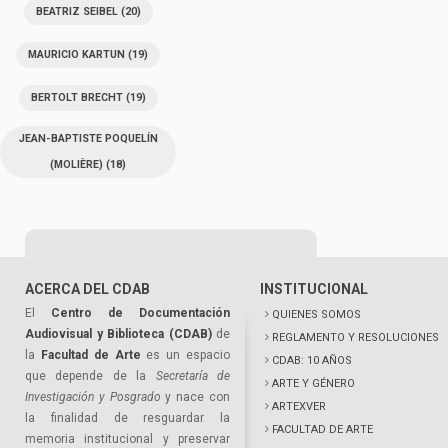
BEATRIZ SEIBEL
(20)
MAURICIO KARTUN
(19)
BERTOLT BRECHT
(19)
JEAN-BAPTISTE POQUELÍN
(MOLIÈRE)
(18)
ACERCA DEL CDAB
INSTITUCIONAL
El
Centro de Documentación
QUIENES SOMOS
Audiovisual y Biblioteca (CDAB)
de
REGLAMENTO Y RESOLUCIONES
la
Facultad de Arte
es un espacio
CDAB: 10 AÑOS
que depende de la
Secretaría de
ARTE Y GÉNERO
Investigación y Posgrado
y nace con
ARTEXVER
la finalidad de resguardar la
FACULTAD DE ARTE
memoria institucional y preservar