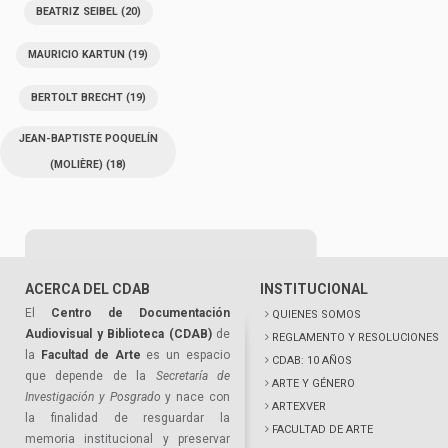
BEATRIZ SEIBEL
(20)
MAURICIO KARTUN
(19)
BERTOLT BRECHT
(19)
JEAN-BAPTISTE POQUELÍN
(MOLIÈRE)
(18)
ACERCA DEL CDAB
INSTITUCIONAL
El
Centro de Documentación
QUIENES SOMOS
Audiovisual y Biblioteca (CDAB)
de
REGLAMENTO Y RESOLUCIONES
la
Facultad de Arte
es un espacio
CDAB: 10 AÑOS
que depende de la
Secretaría de
ARTE Y GÉNERO
Investigación y Posgrado
y nace con
ARTEXVER
la finalidad de resguardar la
FACULTAD DE ARTE
memoria institucional y preservar