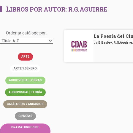
L
IBROS POR AUTOR:
R.G.AGUIRRE
Ordenar catálogo por:
La Poesía del Ci
de
E.Bayley
,
R.G.Aguirre
ARTE
ARTE Y GÉNERO
AUDIOVISUAL | OBRAS
AUDIOVISUAL | TEORÍA
CATÁLOGOS Y ANUARIOS
CIENCIAS
DRAMATURGOS DE