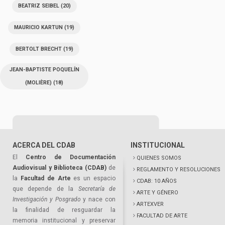
BEATRIZ SEIBEL
(20)
MAURICIO KARTUN
(19)
BERTOLT BRECHT
(19)
JEAN-BAPTISTE POQUELÍN
(MOLIÈRE)
(18)
ACERCA DEL CDAB
INSTITUCIONAL
El
Centro de Documentación
QUIENES SOMOS
Audiovisual y Biblioteca (CDAB)
de
REGLAMENTO Y RESOLUCIONES
la
Facultad de Arte
es un espacio
CDAB: 10 AÑOS
que depende de la
Secretaría de
ARTE Y GÉNERO
Investigación y Posgrado
y nace con
ARTEXVER
la finalidad de resguardar la
FACULTAD DE ARTE
memoria institucional y preservar