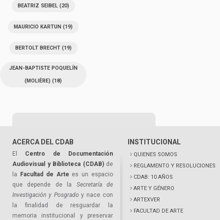
BEATRIZ SEIBEL
(20)
MAURICIO KARTUN
(19)
BERTOLT BRECHT
(19)
JEAN-BAPTISTE POQUELÍN
(MOLIÈRE)
(18)
ACERCA DEL CDAB
INSTITUCIONAL
El
Centro de Documentación
QUIENES SOMOS
Audiovisual y Biblioteca (CDAB)
de
REGLAMENTO Y RESOLUCIONES
la
Facultad de Arte
es un espacio
CDAB: 10 AÑOS
que depende de la
Secretaría de
ARTE Y GÉNERO
Investigación y Posgrado
y nace con
ARTEXVER
la finalidad de resguardar la
FACULTAD DE ARTE
memoria institucional y preservar