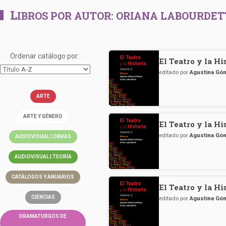
L
IBROS POR AUTOR:
ORIANA LABOURDET
Ordenar catálogo por:
El Teatro y la H
editado por
Agustina Gó
ARTE
ARTE Y GÉNERO
El Teatro y la H
editado por
Agustina Gó
AUDIOVISUAL | OBRAS
AUDIOVISUAL | TEORÍA
CATÁLOGOS Y ANUARIOS
El Teatro y la H
CIENCIAS
editado por
Agustina Gó
DRAMATURGOS DE