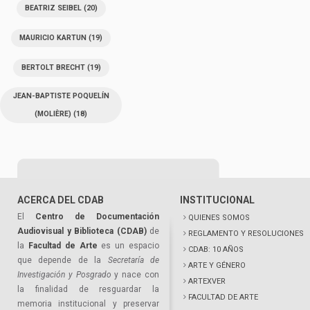
BEATRIZ SEIBEL
(20)
MAURICIO KARTUN
(19)
BERTOLT BRECHT
(19)
JEAN-BAPTISTE POQUELÍN
(MOLIÈRE)
(18)
ACERCA DEL CDAB
INSTITUCIONAL
El
Centro de Documentación
QUIENES SOMOS
Audiovisual y Biblioteca (CDAB)
de
REGLAMENTO Y RESOLUCIONES
la
Facultad de Arte
es un espacio
CDAB: 10 AÑOS
que depende de la
Secretaría de
ARTE Y GÉNERO
Investigación y Posgrado
y nace con
ARTEXVER
la finalidad de resguardar la
FACULTAD DE ARTE
memoria institucional y preservar