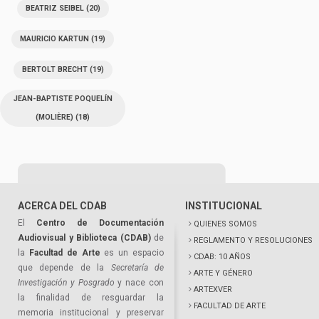
BEATRIZ SEIBEL
(20)
MAURICIO KARTUN
(19)
BERTOLT BRECHT
(19)
JEAN-BAPTISTE POQUELÍN
(MOLIÈRE)
(18)
ACERCA DEL CDAB
INSTITUCIONAL
El
Centro de Documentación
QUIENES SOMOS
Audiovisual y Biblioteca (CDAB)
de
REGLAMENTO Y RESOLUCIONES
la
Facultad de Arte
es un espacio
CDAB: 10 AÑOS
que depende de la
Secretaría de
ARTE Y GÉNERO
Investigación y Posgrado
y nace con
ARTEXVER
la finalidad de resguardar la
FACULTAD DE ARTE
memoria institucional y preservar