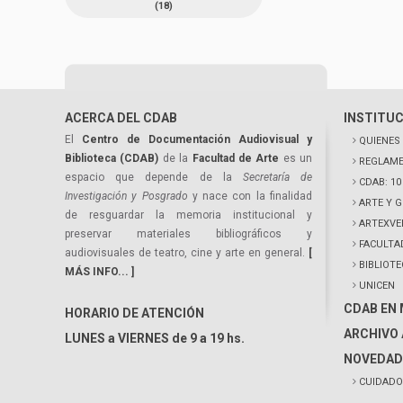
(18)
ACERCA DEL CDAB
INSTITU
El
Centro de Documentación Audiovisual y
QUIENES
Biblioteca (CDAB)
de la
Facultad de Arte
es un
REGLAME
espacio que depende de la
Secretaría de
CDAB: 1
Investigación y Posgrado
y nace con la finalidad
ARTE Y 
de resguardar la memoria institucional y
ARTEXVE
preservar materiales bibliográficos y
FACULTA
audiovisuales de teatro, cine y arte en general.
[
BIBLIOT
MÁS INFO... ]
UNICEN
CDAB EN
HORARIO DE ATENCIÓN
ARCHIVO 
LUNES a VIERNES de 9 a 19 hs.
NOVEDAD
CUIDADO