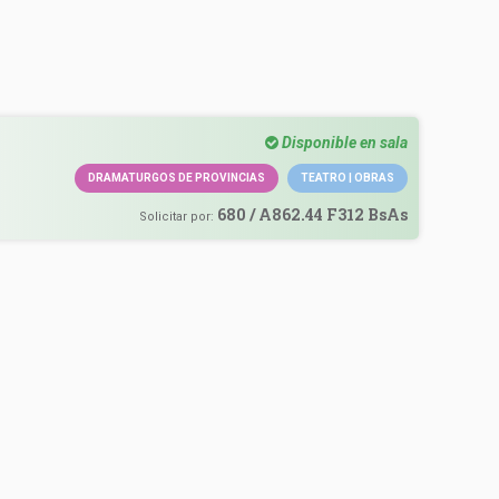
Disponible en sala
DRAMATURGOS DE PROVINCIAS
TEATRO | OBRAS
680 / A862.44 F312 BsAs
Solicitar por: