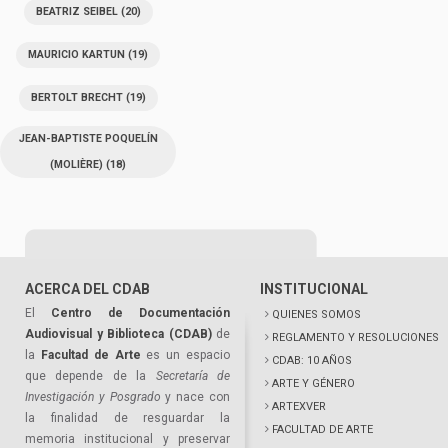
BEATRIZ SEIBEL
(20)
MAURICIO KARTUN
(19)
BERTOLT BRECHT
(19)
JEAN-BAPTISTE POQUELÍN
(MOLIÈRE)
(18)
ACERCA DEL CDAB
INSTITUCIONAL
El
Centro de Documentación
QUIENES SOMOS
Audiovisual y Biblioteca (CDAB)
de
REGLAMENTO Y RESOLUCIONES
la
Facultad de Arte
es un espacio
CDAB: 10 AÑOS
que depende de la
Secretaría de
ARTE Y GÉNERO
Investigación y Posgrado
y nace con
ARTEXVER
la finalidad de resguardar la
FACULTAD DE ARTE
memoria institucional y preservar