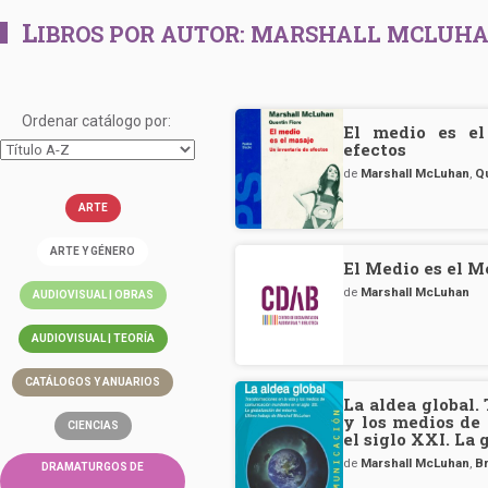
L
IBROS POR AUTOR:
MARSHALL MCLUH
Ordenar catálogo por:
El medio es el
efectos
de
Marshall McLuhan
,
Q
ARTE
ARTE Y GÉNERO
El Medio es el M
de
Marshall McLuhan
AUDIOVISUAL | OBRAS
AUDIOVISUAL | TEORÍA
CATÁLOGOS Y ANUARIOS
La aldea global.
y los medios de
CIENCIAS
el siglo XXI. La
de
Marshall McLuhan
,
B
DRAMATURGOS DE