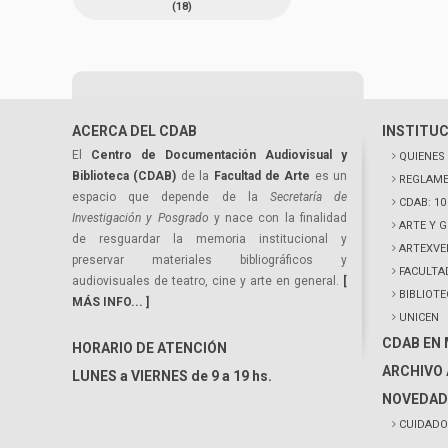
(18)
ACERCA DEL CDAB
INSTITU
El
Centro de Documentación Audiovisual y
QUIENES
Biblioteca (CDAB)
de la
Facultad de Arte
es un
REGLAME
espacio que depende de la
Secretaría de
CDAB: 1
Investigación y Posgrado
y nace con la finalidad
ARTE Y 
de resguardar la memoria institucional y
ARTEXVE
preservar materiales bibliográficos y
FACULTA
audiovisuales de teatro, cine y arte en general.
[
BIBLIOT
MÁS INFO... ]
UNICEN
CDAB EN
HORARIO DE ATENCIÓN
ARCHIVO 
LUNES a VIERNES de 9 a 19 hs.
NOVEDAD
CUIDADO