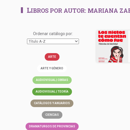
L
IBROS POR AUTOR:
MARIANA ZAF
Ordenar catálogo por:
ARTE
ARTE Y GÉNERO
AUDIOVISUAL | OBRAS
AUDIOVISUAL | TEORÍA
CATÁLOGOS Y ANUARIOS
CIENCIAS
DRAMATURGOS DE PROVINCIAS