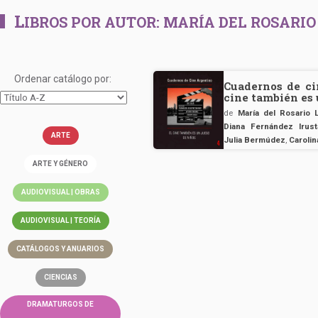
L
IBROS POR AUTOR:
MARÍA DEL ROSARIO
Ordenar catálogo por:
Cuadernos de ci
cine también es 
de
María del Rosario 
Diana Fernández Irust
ARTE
Julia Bermúdez
,
Caroli
ARTE Y GÉNERO
AUDIOVISUAL | OBRAS
AUDIOVISUAL | TEORÍA
CATÁLOGOS Y ANUARIOS
CIENCIAS
DRAMATURGOS DE