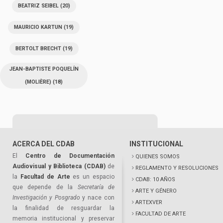
BEATRIZ SEIBEL
(20)
MAURICIO KARTUN
(19)
BERTOLT BRECHT
(19)
JEAN-BAPTISTE POQUELÍN
(MOLIÈRE)
(18)
ACERCA DEL CDAB
INSTITUCIONAL
El
Centro de Documentación
QUIENES SOMOS
Audiovisual y Biblioteca (CDAB)
de
REGLAMENTO Y RESOLUCIONES
la
Facultad de Arte
es un espacio
CDAB: 10 AÑOS
que depende de la
Secretaría de
ARTE Y GÉNERO
Investigación y Posgrado
y nace con
ARTEXVER
la finalidad de resguardar la
FACULTAD DE ARTE
memoria institucional y preservar