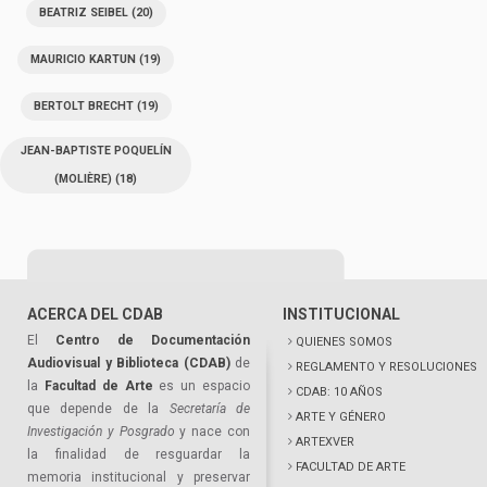
BEATRIZ SEIBEL
(20)
MAURICIO KARTUN
(19)
BERTOLT BRECHT
(19)
JEAN-BAPTISTE POQUELÍN
(MOLIÈRE)
(18)
ACERCA DEL CDAB
INSTITUCIONAL
El
Centro de Documentación
QUIENES SOMOS
Audiovisual y Biblioteca (CDAB)
de
REGLAMENTO Y RESOLUCIONES
la
Facultad de Arte
es un espacio
CDAB: 10 AÑOS
que depende de la
Secretaría de
ARTE Y GÉNERO
Investigación y Posgrado
y nace con
ARTEXVER
la finalidad de resguardar la
FACULTAD DE ARTE
memoria institucional y preservar