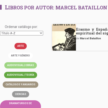
L
IBROS POR AUTOR:
MARCEL BATAILLON
Ordenar catálogo por:
Erasmo y España
espiritual del si
de
Marcel Bataillon
ARTE
ARTE Y GÉNERO
AUDIOVISUAL | OBRAS
AUDIOVISUAL | TEORÍA
CATÁLOGOS Y ANUARIOS
CIENCIAS
DRAMATURGOS DE