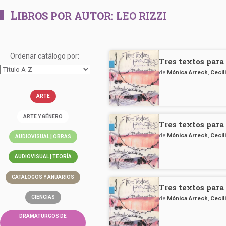
L
IBROS POR AUTOR:
LEO RIZZI
Ordenar catálogo por:
Tres textos para
de
Mónica Arrech
,
Cecil
ARTE
ARTE Y GÉNERO
Tres textos para
de
Mónica Arrech
,
Cecil
AUDIOVISUAL | OBRAS
AUDIOVISUAL | TEORÍA
CATÁLOGOS Y ANUARIOS
Tres textos para
CIENCIAS
de
Mónica Arrech
,
Cecil
DRAMATURGOS DE