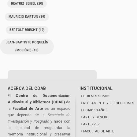
BEATRIZ SEIBEL
(20)
MAURICIO KARTUN
(19)
BERTOLT BRECHT
(19)
JEAN-BAPTISTE POQUELÍN
(MOLIÈRE)
(18)
ACERCA DEL CDAB
INSTITUCIONAL
El
Centro de Documentación
QUIENES SOMOS
Audiovisual y Biblioteca (CDAB)
de
REGLAMENTO Y RESOLUCIONES
la
Facultad de Arte
es un espacio
CDAB: 10 AÑOS
que depende de la
Secretaría de
ARTE Y GÉNERO
Investigación y Posgrado
y nace con
ARTEXVER
la finalidad de resguardar la
FACULTAD DE ARTE
memoria institucional y preservar