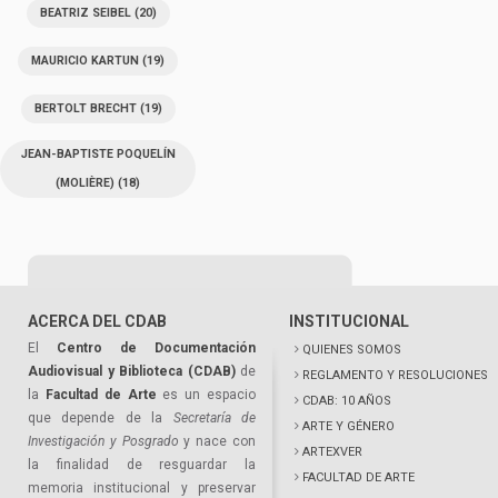
BEATRIZ SEIBEL
(20)
MAURICIO KARTUN
(19)
BERTOLT BRECHT
(19)
JEAN-BAPTISTE POQUELÍN
(MOLIÈRE)
(18)
ACERCA DEL CDAB
INSTITUCIONAL
El
Centro de Documentación
QUIENES SOMOS
Audiovisual y Biblioteca (CDAB)
de
REGLAMENTO Y RESOLUCIONES
la
Facultad de Arte
es un espacio
CDAB: 10 AÑOS
que depende de la
Secretaría de
ARTE Y GÉNERO
Investigación y Posgrado
y nace con
ARTEXVER
la finalidad de resguardar la
FACULTAD DE ARTE
memoria institucional y preservar