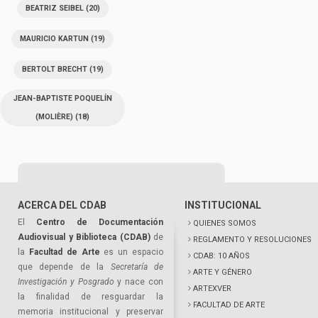
BEATRIZ SEIBEL
(20)
MAURICIO KARTUN
(19)
BERTOLT BRECHT
(19)
JEAN-BAPTISTE POQUELÍN
(MOLIÈRE)
(18)
ACERCA DEL CDAB
INSTITUCIONAL
El
Centro de Documentación
QUIENES SOMOS
Audiovisual y Biblioteca (CDAB)
de
REGLAMENTO Y RESOLUCIONES
la
Facultad de Arte
es un espacio
CDAB: 10 AÑOS
que depende de la
Secretaría de
ARTE Y GÉNERO
Investigación y Posgrado
y nace con
ARTEXVER
la finalidad de resguardar la
FACULTAD DE ARTE
memoria institucional y preservar