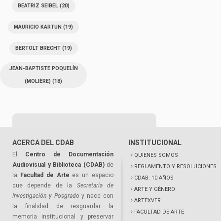
BEATRIZ SEIBEL
(20)
MAURICIO KARTUN
(19)
BERTOLT BRECHT
(19)
JEAN-BAPTISTE POQUELÍN
(MOLIÈRE)
(18)
ACERCA DEL CDAB
INSTITUCIONAL
El
Centro de Documentación
QUIENES SOMOS
Audiovisual y Biblioteca (CDAB)
de
REGLAMENTO Y RESOLUCIONES
la
Facultad de Arte
es un espacio
CDAB: 10 AÑOS
que depende de la
Secretaría de
ARTE Y GÉNERO
Investigación y Posgrado
y nace con
ARTEXVER
la finalidad de resguardar la
FACULTAD DE ARTE
memoria institucional y preservar