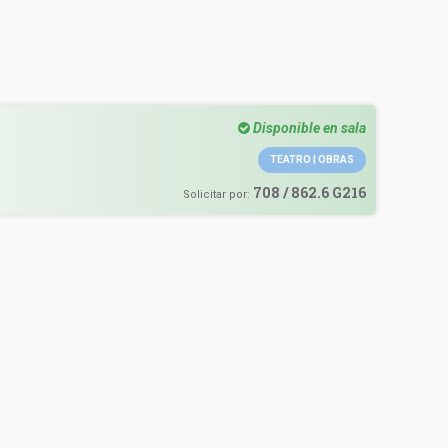
Disponible en sala
TEATRO | OBRAS
708 / 862.6 G216
Solicitar por: