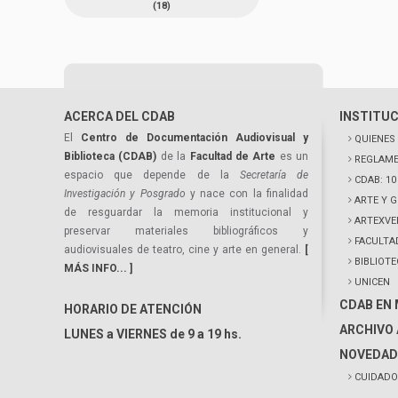
(18)
ACERCA DEL CDAB
INSTITU
El
Centro de Documentación Audiovisual y
QUIENES
Biblioteca (CDAB)
de la
Facultad de Arte
es un
REGLAME
espacio que depende de la
Secretaría de
CDAB: 1
Investigación y Posgrado
y nace con la finalidad
ARTE Y 
de resguardar la memoria institucional y
ARTEXVE
preservar materiales bibliográficos y
FACULTA
audiovisuales de teatro, cine y arte en general.
[
BIBLIOT
MÁS INFO... ]
UNICEN
CDAB EN
HORARIO DE ATENCIÓN
ARCHIVO 
LUNES a VIERNES de 9 a 19 hs.
NOVEDAD
CUIDADO