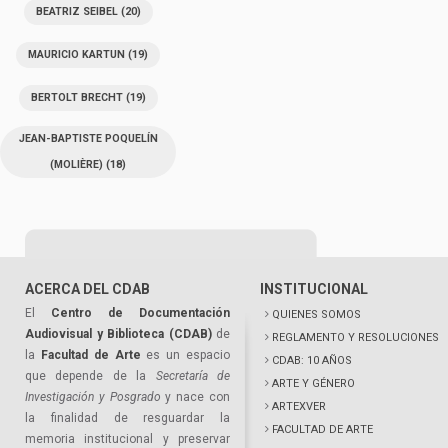
BEATRIZ SEIBEL
(20)
MAURICIO KARTUN
(19)
BERTOLT BRECHT
(19)
JEAN-BAPTISTE POQUELÍN
(MOLIÈRE)
(18)
ACERCA DEL CDAB
INSTITUCIONAL
El
Centro de Documentación
QUIENES SOMOS
Audiovisual y Biblioteca (CDAB)
de
REGLAMENTO Y RESOLUCIONES
la
Facultad de Arte
es un espacio
CDAB: 10 AÑOS
que depende de la
Secretaría de
ARTE Y GÉNERO
Investigación y Posgrado
y nace con
ARTEXVER
la finalidad de resguardar la
FACULTAD DE ARTE
memoria institucional y preservar