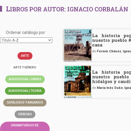
L
IBROS POR AUTOR:
IGNACIO CORBALÁN
Ordenar catálogo por:
La historia po
nuestro pueblo #
casa
de
Fermín Chávez
,
Igna
ARTE
ARTE Y GÉNERO
La historia po
nuestro pueblo
AUDIOVISUAL | OBRAS
hidalgos y caudi
de
María Inés Duke
,
Ign
AUDIOVISUAL | TEORÍA
CATÁLOGOS Y ANUARIOS
CIENCIAS
DRAMATURGOS DE