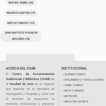
BEATRIZ SEIBEL
(20)
MAURICIO KARTUN
(19)
BERTOLT BRECHT
(19)
JEAN-BAPTISTE POQUELÍN
(MOLIÈRE)
(18)
ACERCA DEL CDAB
INSTITUCIONAL
El
Centro de Documentación
QUIENES SOMOS
Audiovisual y Biblioteca (CDAB)
de
REGLAMENTO Y RESOLUCIONES
la
Facultad de Arte
es un espacio
CDAB: 10 AÑOS
que depende de la
Secretaría de
ARTE Y GÉNERO
Investigación y Posgrado
y nace con
ARTEXVER
la finalidad de resguardar la
FACULTAD DE ARTE
memoria institucional y preservar