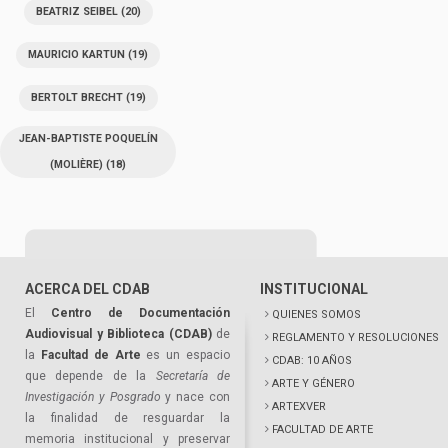
BEATRIZ SEIBEL
(20)
MAURICIO KARTUN
(19)
BERTOLT BRECHT
(19)
JEAN-BAPTISTE POQUELÍN
(MOLIÈRE)
(18)
ACERCA DEL CDAB
INSTITUCIONAL
El
Centro de Documentación
QUIENES SOMOS
Audiovisual y Biblioteca (CDAB)
de
REGLAMENTO Y RESOLUCIONES
la
Facultad de Arte
es un espacio
CDAB: 10 AÑOS
que depende de la
Secretaría de
ARTE Y GÉNERO
Investigación y Posgrado
y nace con
ARTEXVER
la finalidad de resguardar la
FACULTAD DE ARTE
memoria institucional y preservar