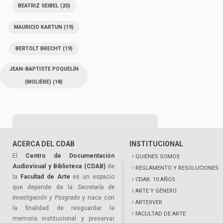
BEATRIZ SEIBEL
(20)
MAURICIO KARTUN
(19)
BERTOLT BRECHT
(19)
JEAN-BAPTISTE POQUELÍN
(MOLIÈRE)
(18)
ACERCA DEL CDAB
INSTITUCIONAL
El
Centro de Documentación
QUIENES SOMOS
Audiovisual y Biblioteca (CDAB)
de
REGLAMENTO Y RESOLUCIONES
la
Facultad de Arte
es un espacio
CDAB: 10 AÑOS
que depende de la
Secretaría de
ARTE Y GÉNERO
Investigación y Posgrado
y nace con
ARTEXVER
la finalidad de resguardar la
FACULTAD DE ARTE
memoria institucional y preservar