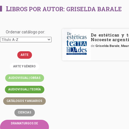
L
IBROS POR AUTOR:
GRISELDA BARALE
Ordenar catálogo por:
De estéticas y t
Noroeste argent
de
Griselda Barale
,
Maur
ARTE
ARTE Y GÉNERO
AUDIOVISUAL | OBRAS
AUDIOVISUAL | TEORÍA
CATÁLOGOS Y ANUARIOS
CIENCIAS
DRAMATURGOS DE