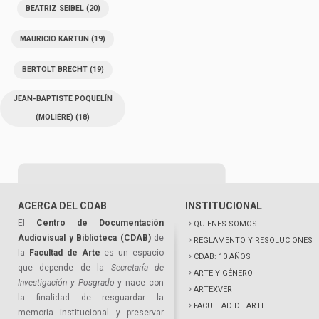
BEATRIZ SEIBEL
(20)
MAURICIO KARTUN
(19)
BERTOLT BRECHT
(19)
JEAN-BAPTISTE POQUELÍN
(MOLIÈRE)
(18)
ACERCA DEL CDAB
INSTITUCIONAL
El
Centro de Documentación
QUIENES SOMOS
Audiovisual y Biblioteca (CDAB)
de
REGLAMENTO Y RESOLUCIONES
la
Facultad de Arte
es un espacio
CDAB: 10 AÑOS
que depende de la
Secretaría de
ARTE Y GÉNERO
Investigación y Posgrado
y nace con
ARTEXVER
la finalidad de resguardar la
FACULTAD DE ARTE
memoria institucional y preservar