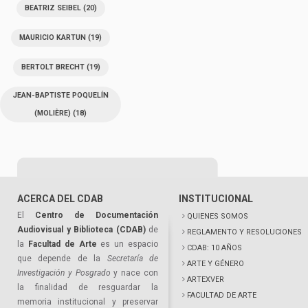
BEATRIZ SEIBEL
(20)
MAURICIO KARTUN
(19)
BERTOLT BRECHT
(19)
JEAN-BAPTISTE POQUELÍN
(MOLIÈRE)
(18)
ACERCA DEL CDAB
INSTITUCIONAL
El
Centro de Documentación
QUIENES SOMOS
Audiovisual y Biblioteca (CDAB)
de
REGLAMENTO Y RESOLUCIONES
la
Facultad de Arte
es un espacio
CDAB: 10 AÑOS
que depende de la
Secretaría de
ARTE Y GÉNERO
Investigación y Posgrado
y nace con
ARTEXVER
la finalidad de resguardar la
FACULTAD DE ARTE
memoria institucional y preservar