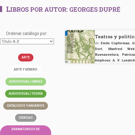
L
IBROS POR AUTOR:
GEORGES DUPRÉ
Ordenar catálogo por:
Teatros y polític
de
Emile Copferman
,
G
Dort
,
Manfred Wek
Buenaventura
,
Patric
ARTE
Amphoux
,
A. V. Lunatc
Mosler
,
Boris Fraenkel
ARTE Y GÉNERO
AUDIOVISUAL | OBRAS
AUDIOVISUAL | TEORÍA
CATÁLOGOS Y ANUARIOS
CIENCIAS
DRAMATURGOS DE