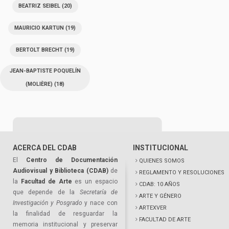
BEATRIZ SEIBEL
(20)
MAURICIO KARTUN
(19)
BERTOLT BRECHT
(19)
JEAN-BAPTISTE POQUELÍN
(MOLIÈRE)
(18)
ACERCA DEL CDAB
INSTITUCIONAL
El
Centro de Documentación
QUIENES SOMOS
Audiovisual y Biblioteca (CDAB)
de
REGLAMENTO Y RESOLUCIONES
la
Facultad de Arte
es un espacio
CDAB: 10 AÑOS
que depende de la
Secretaría de
ARTE Y GÉNERO
Investigación y Posgrado
y nace con
ARTEXVER
la finalidad de resguardar la
FACULTAD DE ARTE
memoria institucional y preservar