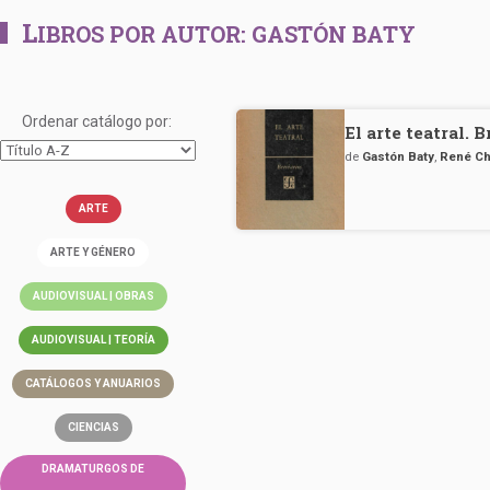
L
IBROS POR AUTOR:
GASTÓN BATY
Ordenar catálogo por:
El arte teatral. 
de
Gastón Baty
,
René C
ARTE
ARTE Y GÉNERO
AUDIOVISUAL | OBRAS
AUDIOVISUAL | TEORÍA
CATÁLOGOS Y ANUARIOS
CIENCIAS
DRAMATURGOS DE