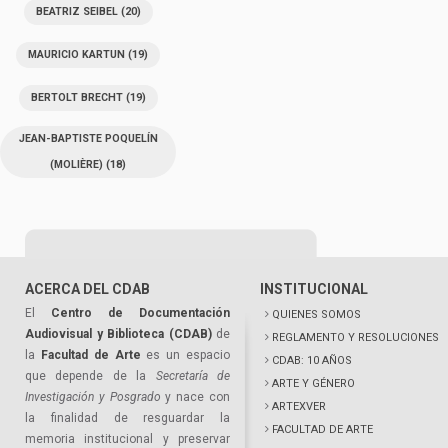
BEATRIZ SEIBEL
(20)
MAURICIO KARTUN
(19)
BERTOLT BRECHT
(19)
JEAN-BAPTISTE POQUELÍN
(MOLIÈRE)
(18)
ACERCA DEL CDAB
INSTITUCIONAL
El
Centro de Documentación
QUIENES SOMOS
Audiovisual y Biblioteca (CDAB)
de
REGLAMENTO Y RESOLUCIONES
la
Facultad de Arte
es un espacio
CDAB: 10 AÑOS
que depende de la
Secretaría de
ARTE Y GÉNERO
Investigación y Posgrado
y nace con
ARTEXVER
la finalidad de resguardar la
FACULTAD DE ARTE
memoria institucional y preservar