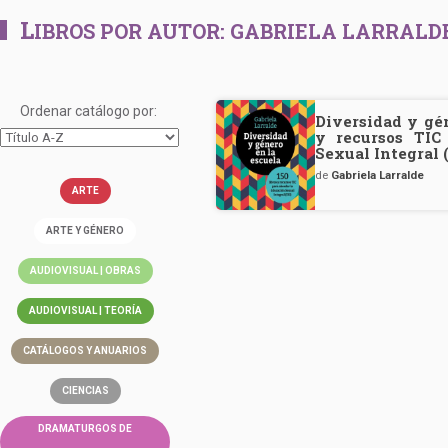
L
IBROS POR AUTOR:
GABRIELA LARRALD
Ordenar catálogo por:
Diversidad y gén
y recursos TIC
Sexual Integral 
de
Gabriela Larralde
ARTE
ARTE Y GÉNERO
AUDIOVISUAL | OBRAS
AUDIOVISUAL | TEORÍA
CATÁLOGOS Y ANUARIOS
CIENCIAS
DRAMATURGOS DE