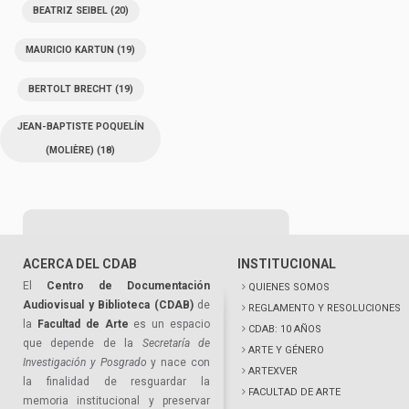
BEATRIZ SEIBEL
(20)
MAURICIO KARTUN
(19)
BERTOLT BRECHT
(19)
JEAN-BAPTISTE POQUELÍN
(MOLIÈRE)
(18)
ACERCA DEL CDAB
INSTITUCIONAL
El
Centro de Documentación
QUIENES SOMOS
Audiovisual y Biblioteca (CDAB)
de
REGLAMENTO Y RESOLUCIONES
la
Facultad de Arte
es un espacio
CDAB: 10 AÑOS
que depende de la
Secretaría de
ARTE Y GÉNERO
Investigación y Posgrado
y nace con
ARTEXVER
la finalidad de resguardar la
FACULTAD DE ARTE
memoria institucional y preservar