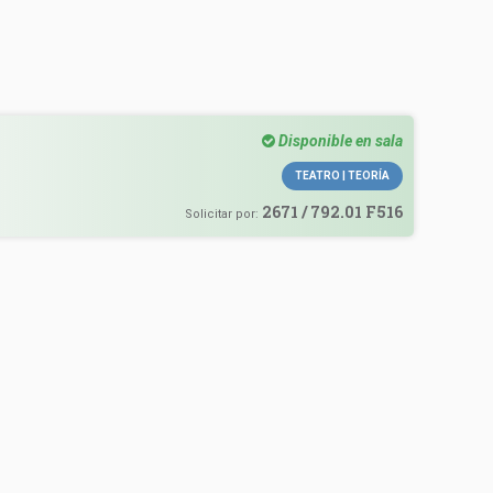
Disponible en sala
TEATRO | TEORÍA
2671 / 792.01 F516
Solicitar por: