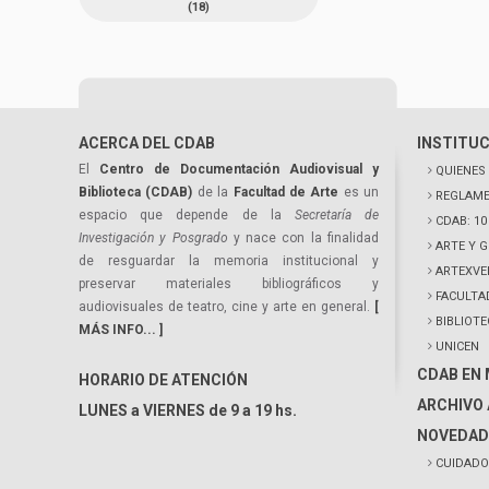
(18)
ACERCA DEL CDAB
INSTITU
El
Centro de Documentación Audiovisual y
QUIENES
Biblioteca (CDAB)
de la
Facultad de Arte
es un
REGLAME
espacio que depende de la
Secretaría de
CDAB: 1
Investigación y Posgrado
y nace con la finalidad
ARTE Y 
de resguardar la memoria institucional y
ARTEXVE
preservar materiales bibliográficos y
FACULTA
audiovisuales de teatro, cine y arte en general.
[
BIBLIOT
MÁS INFO... ]
UNICEN
CDAB EN
HORARIO DE ATENCIÓN
ARCHIVO 
LUNES a VIERNES de 9 a 19 hs.
NOVEDAD
CUIDADO