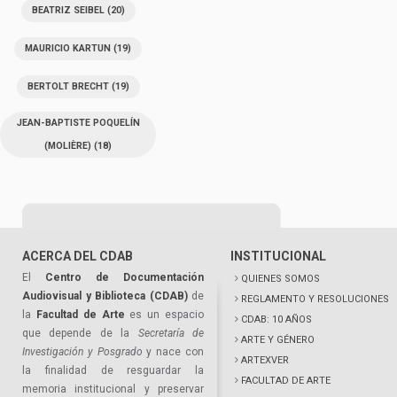
BEATRIZ SEIBEL
(20)
MAURICIO KARTUN
(19)
BERTOLT BRECHT
(19)
JEAN-BAPTISTE POQUELÍN
(MOLIÈRE)
(18)
ACERCA DEL CDAB
INSTITUCIONAL
El
Centro de Documentación
QUIENES SOMOS
Audiovisual y Biblioteca (CDAB)
de
REGLAMENTO Y RESOLUCIONES
la
Facultad de Arte
es un espacio
CDAB: 10 AÑOS
que depende de la
Secretaría de
ARTE Y GÉNERO
Investigación y Posgrado
y nace con
ARTEXVER
la finalidad de resguardar la
FACULTAD DE ARTE
memoria institucional y preservar