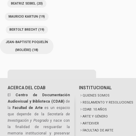
BEATRIZ SEIBEL
(20)
MAURICIO KARTUN
(19)
BERTOLT BRECHT
(19)
JEAN-BAPTISTE POQUELÍN
(MOLIÈRE)
(18)
ACERCA DEL CDAB
INSTITUCIONAL
El
Centro de Documentación
QUIENES SOMOS
Audiovisual y Biblioteca (CDAB)
de
REGLAMENTO Y RESOLUCIONES
la
Facultad de Arte
es un espacio
CDAB: 10 AÑOS
que depende de la
Secretaría de
ARTE Y GÉNERO
Investigación y Posgrado
y nace con
ARTEXVER
la finalidad de resguardar la
FACULTAD DE ARTE
memoria institucional y preservar