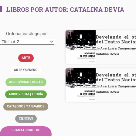
L
IBROS POR AUTOR:
CATALINA DEVIA
Ordenar catálogo por:
Develando el ot
del Teatro Nacio
de
Ana Luisa Campusan
Catalina Devia
ARTE
ARTE Y GÉNERO
Develando el ot
del Teatro Nacio
AUDIOVISUAL | OBRAS
de
Ana Luisa Campusan
Catalina Devia
AUDIOVISUAL | TEORÍA
CATÁLOGOS Y ANUARIOS
CIENCIAS
DRAMATURGOS DE