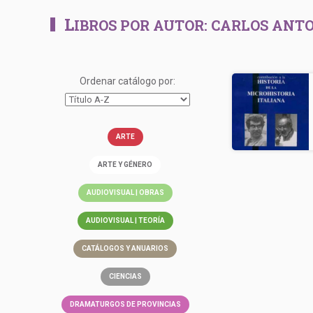
L
IBROS POR AUTOR:
CARLOS ANTO
Ordenar catálogo por:
ARTE
ARTE Y GÉNERO
AUDIOVISUAL | OBRAS
AUDIOVISUAL | TEORÍA
CATÁLOGOS Y ANUARIOS
CIENCIAS
DRAMATURGOS DE PROVINCIAS