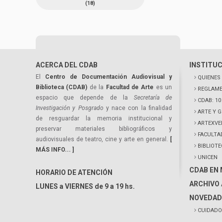
(18)
ACERCA DEL CDAB
INSTITU
El
Centro de Documentación Audiovisual y
QUIENES
Biblioteca (CDAB)
de la
Facultad de Arte
es un
REGLAME
espacio que depende de la
Secretaría de
CDAB: 1
Investigación y Posgrado
y nace con la finalidad
ARTE Y 
de resguardar la memoria institucional y
ARTEXVE
preservar materiales bibliográficos y
FACULTA
audiovisuales de teatro, cine y arte en general.
[
BIBLIOT
MÁS INFO... ]
UNICEN
CDAB EN
HORARIO DE ATENCIÓN
ARCHIVO 
LUNES a VIERNES de 9 a 19 hs.
NOVEDAD
CUIDADO