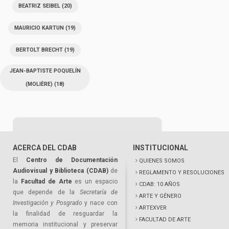
BEATRIZ SEIBEL
(20)
MAURICIO KARTUN
(19)
BERTOLT BRECHT
(19)
JEAN-BAPTISTE POQUELÍN
(MOLIÈRE)
(18)
ACERCA DEL CDAB
INSTITUCIONAL
El
Centro de Documentación
QUIENES SOMOS
Audiovisual y Biblioteca (CDAB)
de
REGLAMENTO Y RESOLUCIONES
la
Facultad de Arte
es un espacio
CDAB: 10 AÑOS
que depende de la
Secretaría de
ARTE Y GÉNERO
Investigación y Posgrado
y nace con
ARTEXVER
la finalidad de resguardar la
FACULTAD DE ARTE
memoria institucional y preservar