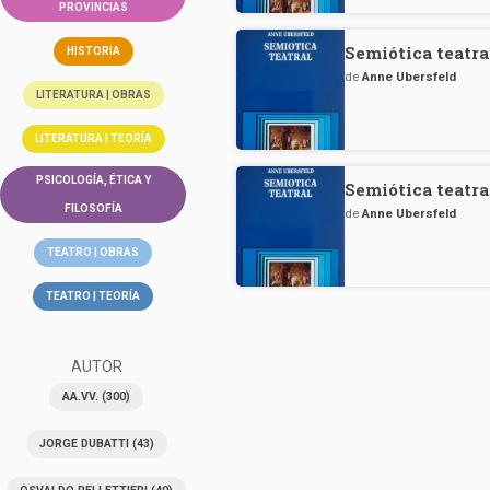
PROVINCIAS
Semiótica teatra
HISTORIA
de
Anne Ubersfeld
LITERATURA | OBRAS
LITERATURA | TEORÍA
PSICOLOGÍA, ÉTICA Y
Semiótica teatra
FILOSOFÍA
de
Anne Ubersfeld
TEATRO | OBRAS
TEATRO | TEORÍA
AUTOR
AA.VV.
(300)
JORGE DUBATTI
(43)