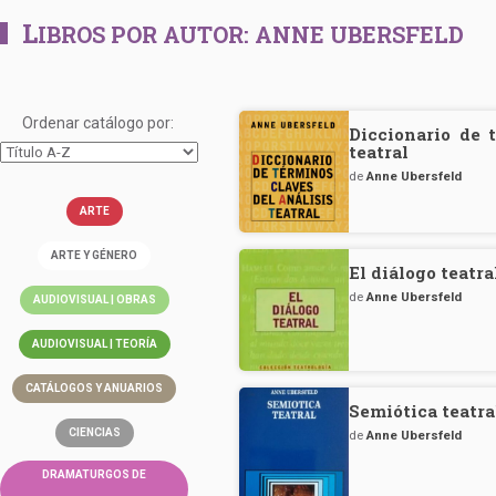
L
IBROS POR AUTOR:
ANNE UBERSFELD
Ordenar catálogo por:
Diccionario de 
teatral
de
Anne Ubersfeld
ARTE
ARTE Y GÉNERO
El diálogo teatra
de
Anne Ubersfeld
AUDIOVISUAL | OBRAS
AUDIOVISUAL | TEORÍA
CATÁLOGOS Y ANUARIOS
Semiótica teatra
CIENCIAS
de
Anne Ubersfeld
DRAMATURGOS DE