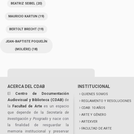
BEATRIZ SEIBEL
(20)
MAURICIO KARTUN
(19)
BERTOLT BRECHT
(19)
JEAN-BAPTISTE POQUELÍN
(MOLIÈRE)
(18)
ACERCA DEL CDAB
INSTITUCIONAL
El
Centro de Documentación
QUIENES SOMOS
Audiovisual y Biblioteca (CDAB)
de
REGLAMENTO Y RESOLUCIONES
la
Facultad de Arte
es un espacio
CDAB: 10 AÑOS
que depende de la
Secretaría de
ARTE Y GÉNERO
Investigación y Posgrado
y nace con
ARTEXVER
la finalidad de resguardar la
FACULTAD DE ARTE
memoria institucional y preservar