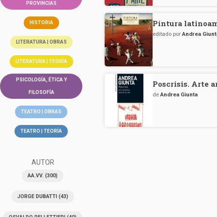
PROVINCIAS
Pintura latinoa
HISTORIA
editado por
Andrea Giunt
LITERATURA | OBRAS
LITERATURA | TEORÍA
PSICOLOGÍA, ÉTICA Y
Poscrisis. Arte 
FILOSOFÍA
de
Andrea Giunta
TEATRO | OBRAS
TEATRO | TEORÍA
AUTOR
AA.VV.
(300)
JORGE DUBATTI
(43)