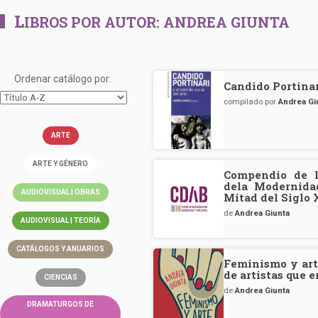
L
IBROS POR AUTOR:
ANDREA GIUNTA
Ordenar catálogo por:
Candido Portinari
compilado por
Andrea Gi
ARTE
ARTE Y GÉNERO
Compendio de l
dela Modernida
AUDIOVISUAL | OBRAS
Mitad del Siglo
de
Andrea Giunta
AUDIOVISUAL | TEORÍA
CATÁLOGOS Y ANUARIOS
Feminismo y art
de artistas que 
CIENCIAS
de
Andrea Giunta
DRAMATURGOS DE