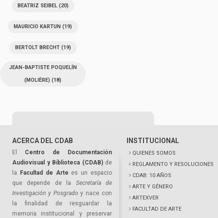
BEATRIZ SEIBEL
(20)
MAURICIO KARTUN
(19)
BERTOLT BRECHT
(19)
JEAN-BAPTISTE POQUELÍN
(MOLIÈRE)
(18)
ACERCA DEL CDAB
INSTITUCIONAL
El
Centro de Documentación
QUIENES SOMOS
Audiovisual y Biblioteca (CDAB)
de
REGLAMENTO Y RESOLUCIONES
la
Facultad de Arte
es un espacio
CDAB: 10 AÑOS
que depende de la
Secretaría de
ARTE Y GÉNERO
Investigación y Posgrado
y nace con
ARTEXVER
la finalidad de resguardar la
FACULTAD DE ARTE
memoria institucional y preservar