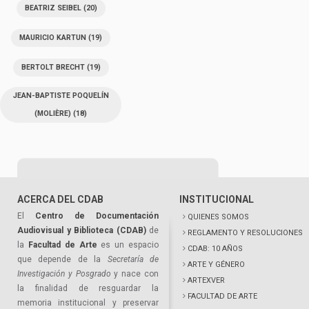
BEATRIZ SEIBEL
(20)
MAURICIO KARTUN
(19)
BERTOLT BRECHT
(19)
JEAN-BAPTISTE POQUELÍN
(MOLIÈRE)
(18)
ACERCA DEL CDAB
INSTITUCIONAL
El
Centro de Documentación
QUIENES SOMOS
Audiovisual y Biblioteca (CDAB)
de
REGLAMENTO Y RESOLUCIONES
la
Facultad de Arte
es un espacio
CDAB: 10 AÑOS
que depende de la
Secretaría de
ARTE Y GÉNERO
Investigación y Posgrado
y nace con
ARTEXVER
la finalidad de resguardar la
FACULTAD DE ARTE
memoria institucional y preservar