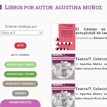
L
IBROS POR AUTOR:
AGUSTINA MUÑOZ
Ordenar catálogo por:
El tiempo es
actualidad de la
compilado por
Bárbara H
ARTE
ARTE Y GÉNERO
Teatro/7. Colecc
de
Agustina Muñoz
,
Lu
AUDIOVISUAL | OBRAS
Gatto
,
Horacio Roca
,
Rox
AUDIOVISUAL | TEORÍA
CATÁLOGOS Y ANUARIOS
Teatro/7. Colecc
CIENCIAS
de
Agustina Muñoz
,
Lu
Gatto
,
Horacio Roca
,
Rox
DRAMATURGOS DE