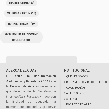
BEATRIZ SEIBEL
(20)
MAURICIO KARTUN
(19)
BERTOLT BRECHT
(19)
JEAN-BAPTISTE POQUELÍN
(MOLIÈRE)
(18)
ACERCA DEL CDAB
INSTITUCIONAL
El
Centro de Documentación
QUIENES SOMOS
Audiovisual y Biblioteca (CDAB)
de
REGLAMENTO Y RESOLUCIONES
la
Facultad de Arte
es un espacio
CDAB: 10 AÑOS
que depende de la
Secretaría de
ARTE Y GÉNERO
Investigación y Posgrado
y nace con
ARTEXVER
la finalidad de resguardar la
FACULTAD DE ARTE
memoria institucional y preservar