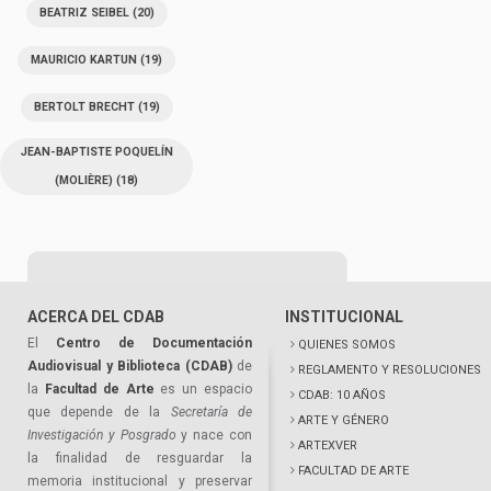
BEATRIZ SEIBEL
(20)
MAURICIO KARTUN
(19)
BERTOLT BRECHT
(19)
JEAN-BAPTISTE POQUELÍN
(MOLIÈRE)
(18)
ACERCA DEL CDAB
INSTITUCIONAL
El
Centro de Documentación
QUIENES SOMOS
Audiovisual y Biblioteca (CDAB)
de
REGLAMENTO Y RESOLUCIONES
la
Facultad de Arte
es un espacio
CDAB: 10 AÑOS
que depende de la
Secretaría de
ARTE Y GÉNERO
Investigación y Posgrado
y nace con
ARTEXVER
la finalidad de resguardar la
FACULTAD DE ARTE
memoria institucional y preservar