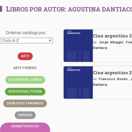
L
IBROS POR AUTOR:
AGUSTINA DANTIAC
Ordenar catálogo por:
Cine argentino 
de
Jorge Alloggio
,
Fra
Dantiacq
ARTE
ARTE Y GÉNERO
Cine argentino 
de
Francisco Rovito
,
AUDIOVISUAL | OBRAS
Dantiacq
AUDIOVISUAL | TEORÍA
CATÁLOGOS Y ANUARIOS
CIENCIAS
DRAMATURGOS DE