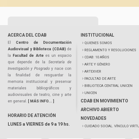
ACERCA DEL CDAB
INSTITUCIONAL
El
Centro de Documentación
QUIENES SOMOS
Audiovisual y Biblioteca (CDAB)
de
REGLAMENTO Y RESOLUCIONES
la
Facultad de Arte
es un espacio
CDAB: 10 AÑOS
que depende de la
Secretaría de
ARTE Y GÉNERO
Investigación y Posgrado
y nace con
ARTEXVER
la finalidad de resguardar la
FACULTAD DE ARTE
memoria institucional y preservar
BIBLIOTECA CENTRAL UNICEN
materiales bibliográficos y
UNICEN
audiovisuales de teatro, cine y arte
CDAB EN MOVIMIENTO
en general.
[ MÁS INFO... ]
ARCHIVO ABIERTO
HORARIO DE ATENCIÓN
NOVEDADES
LUNES a VIERNES de 9 a 19 hs.
CUIDADO SOCIAL. VÍNCULO VIRT