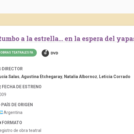
Rumbo a la estrella… en la espera del yapa
OBRAS TEATRALES FA
DIRECTOR
ucía Salas
,
Agustina Etchegaray
,
Natalia Albornoz
,
Leticia Corrado
FECHA DE ESTRENO
009
PAÍS DE ORIGEN
Argentina
FORMATO
egistro de obra teatral