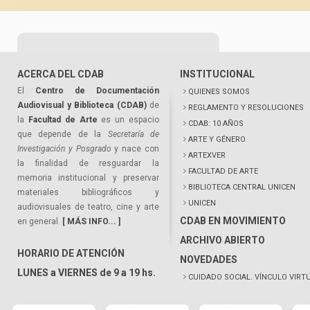
ACERCA DEL CDAB
INSTITUCIONAL
El
Centro de Documentación
QUIENES SOMOS
Audiovisual y Biblioteca (CDAB)
de
REGLAMENTO Y RESOLUCIONES
la
Facultad de Arte
es un espacio
CDAB: 10 AÑOS
que depende de la
Secretaría de
ARTE Y GÉNERO
Investigación y Posgrado
y nace con
ARTEXVER
la finalidad de resguardar la
FACULTAD DE ARTE
memoria institucional y preservar
BIBLIOTECA CENTRAL UNICEN
materiales bibliográficos y
UNICEN
audiovisuales de teatro, cine y arte
CDAB EN MOVIMIENTO
en general.
[ MÁS INFO... ]
ARCHIVO ABIERTO
HORARIO DE ATENCIÓN
NOVEDADES
LUNES a VIERNES de 9 a 19 hs.
CUIDADO SOCIAL. VÍNCULO VIRT