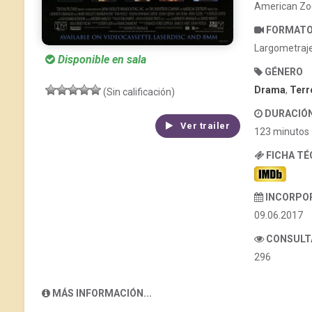
American Zo
FORMAT
Largometraj
Disponible en sala
GÉNERO
Drama
,
Terr
(Sin calificación)
DURACIÓ
Ver trailer
123 minutos
FICHA T
INCORPO
09.06.2017
CONSULT
296
MÁS INFORMACIÓN...