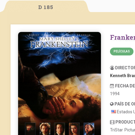
D 185
Franke
PELÍCULAS
DIRECTO
Kenneth Bra
FECHA D
1994
PAÍS DE 
Estados 
PRODUC
TriStar Pict