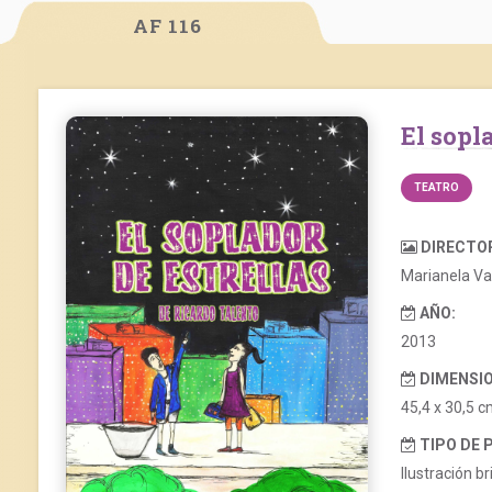
AF 116
El sop
TEATRO
DIRECTO
Marianela Va
AÑO:
2013
DIMENSIO
45,4 x 30,5 c
TIPO DE 
Ilustración bri