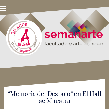
S
k
i
p
t
o
c
o
n
t
e
n
t
“Memoria del Despojo” en El Hall
se Muestra