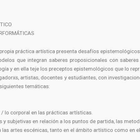
ÉTICO
ERFORMÁTICAS
a propia práctica artística presenta desafíos epistemológi
odelos que integran saberes proposicionales con saberes há
ía y en ella teje los preceptos epistemológicos que lo rep
igadorxs, artistas, docentes y estudiantes, con investigaci
 siguientes temáticas:
/ lo corporal en las prácticas artísticas.
y subjetivas en relación a los puntos de partida, las metodo
n las artes escénicas, tanto en el ámbito artístico como en