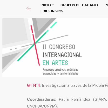
INICIO
GRUPOS DE TRABAJO
P
EDICION 2025
Skip
to
content
GT Nº4:
Investigación a través de la Propia Pr
Coordinadoras:
Paula Fernández (GIAPA,
UNCPBA/UNVM).